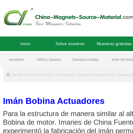
Inicio
Sobre nosotros
Muestras gratuitas
neodimio
AlNiCo Imanes
Samario cobalto
Imán de ferri
Imanes
Su ubicación actual:
Inicio
>
Productos
>
Materiales magnéticos
>
Imanes 
Imán Bobina Actuadores
Para la estructura de manera similar al a
Bobina de motor. Imanes de China Fuente
experimentó la fabricación del imán per