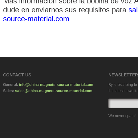
Más información sobre la bobina de voz 
dude en enviarnos sus requisitos para
sa
source-material.com
CONTACT US
NEWSLETTER
General:
info@china-magnets-source-material.com
By subscribing to 
Sales:
sales@china-magnets-source-material.com
the latest news fr
We never spam!